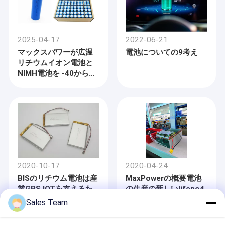
2025-04-17
2022-06-21
マックスパワーが広温
電池についての9考え
リチウムイオン電池と
NIMH電池を -40から85
度まで
2020-10-17
2020-04-24
BISのリチウム電池は産
MaxPowerの概要電池
業GPS IOTを支えるた
の生産の新しいlifepo4
めに進水した
電池は販売で模倣しま
Sales Team
す