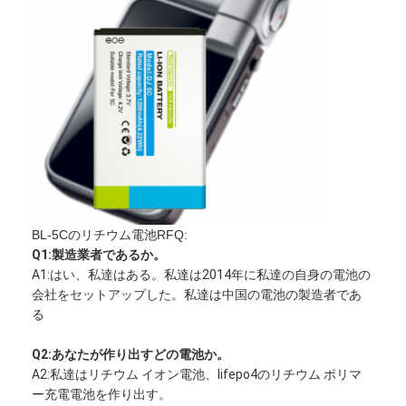
者
工場旅行
品質管理
私達に連絡しなさい
ニュース
今すぐチャット
BL-5Cのリチウム電池RFQ:
Q1:製造業者であるか。
リチウム lifepo4 電池
A1:はい、私達はある。私達は2014年に私達の自身の電池の
会社をセットアップした。私達は中国の電池の製造者であ
リチウム イオン充電電池
る
リチウムポリマー電池
Q2:あなたが作り出すどの電池か。
A2:私達はリチウム イオン電池、lifepo4のリチウム ポリマ
エネルギー蓄積電池
ー充電電池を作り出す。