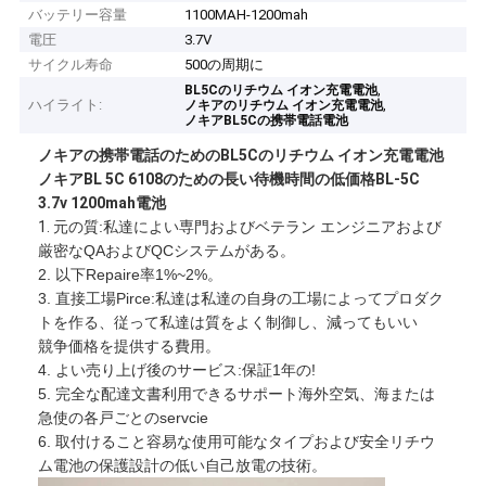
バッテリー容量
1100MAH-1200mah
電圧
3.7V
サイクル寿命
500の周期に
,
BL5Cのリチウム イオン充電電池
ハイライト:
,
ノキアのリチウム イオン充電電池
ノキアBL5Cの携帯電話電池
ノキアの携帯電話のためのBL5Cのリチウム イオン充電電池
ノキアBL 5C 6108のための長い待機時間の低価格BL-5C
3.7v 1200mah電池
1.
元の質:私達によい専門およびベテラン エンジニアおよび
厳密なQAおよびQCシステムがある。
2. 以下Repaire率1%~2%。
3. 直接工場Pirce:私達は私達の自身の工場によってプロダク
トを作る、従って私達は質をよく制御し、減ってもいい
競争価格を提供する費用。
4. よい売り上げ後のサービス:保証1年の!
5. 完全な配達文書利用できるサポート海外空気、海または
急使の各戸ごとのservcie
6. 取付けること容易な使用可能なタイプおよび安全リチウ
ム電池の保護設計の低い自己放電の技術。