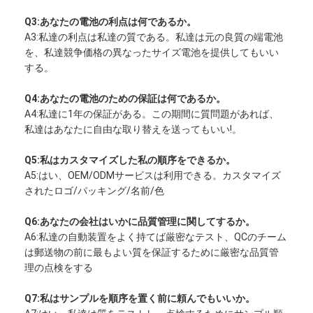
Nimh 充電式電池
Q3:あなたの電池の利点は何であるか。
A3:私達の利点は私達の質である。私達は元の良質の端電池
ニッカド電池
を、私達競争価格の異なったサイズ電池を提供してもいい
する。
液晶のバッテリー充電器
Q4:あなたの電池のための保証は何であるか。
nimh バッテリ パック
A4:私達に1年の保証がある。この期間に質問題があれば、
私達はあなたに自由な取り替えを送ってもいい!。
NiCdバッテリパックの
Q5:私はカスタマイズした私の順序をできるか。
リチウム イオン電池パック
A5:はい、OEM/ODMサービスは利用できる。カスタマイズ
されたロゴ/パッキング/名前/色
充電式懐中電灯バッテリー
Q6:あなたの会社はいかに品質管理に関してするか。
緊急時の照明電池
A6:私達の自動装置をよく持てば厳密なテスト、QCのチーム
は郵送物の前に最もよい質を保証するために厳密な品質管
李Mno2電池
理の点検をする
李Socl2電池
Q7:私はサンプルを順序を置く前に頼んでもいいか。