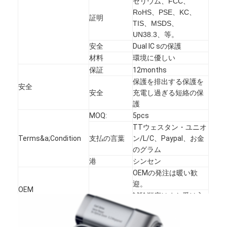
セリウム、FCC、
RoHS、PSE、KC、
証明
TIS、MSDS、
UN38.3、等。
安全
DuaI IC sの保護
材料
環境に優しい
保証
12months
保護を排出する保護を
安全
安全
充電し過ぎる短絡の保
護
MOQ:
5pcs
TTウェスタン・ユニオ
Terms&a;Condition
支払の言葉
ン/L/C、Paypal、お金
のグラム
港
シンセン
家
OEMの発注は暖い歓
迎。
OEM
プロダクト
試験順序はまた受け入
れられる。
私達について
働く臨時雇用
働く臨時雇用者
（- 10~50°C）