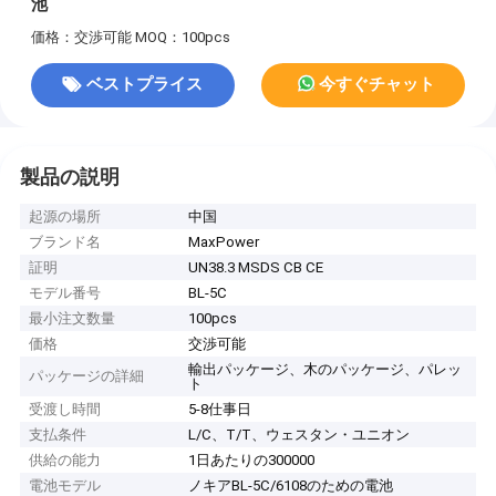
池
価格：交渉可能
MOQ：100pcs
ベストプライス
今すぐチャット
製品の説明
起源の場所
中国
ブランド名
MaxPower
証明
UN38.3 MSDS CB CE
モデル番号
BL-5C
最小注文数量
100pcs
価格
交渉可能
輸出パッケージ、木のパッケージ、パレッ
パッケージの詳細
ト
受渡し時間
5-8仕事日
支払条件
L/C、T/T、ウェスタン・ユニオン
供給の能力
1日あたりの300000
電池モデル
ノキアBL-5C/6108のための電池