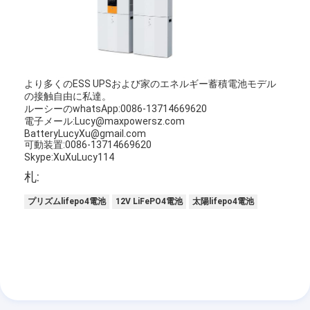
より多くのESS UPSおよび家のエネルギー蓄積電池モデル
の接触自由に私達。
ルーシーのwhatsApp:0086-13714669620
電子メール:Lucy@maxpowersz.com
BatteryLucyXu@gmail.com
可動装置:0086-13714669620
Skype:XuXuLucy114
札:
プリズムlifepo4電池
12V LiFePO4電池
太陽lifepo4電池