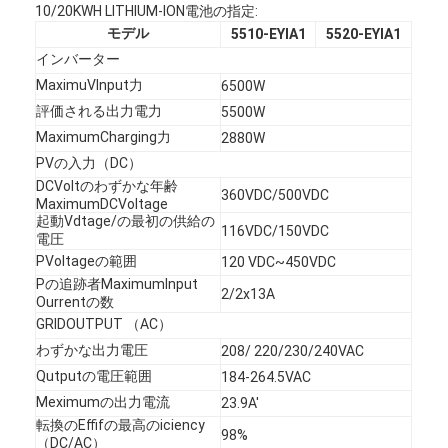
10/20KWH LITHIUM-ION電池の指定:
工場旅行
モデル
5510-EYIA1
5520-EYIA1
インバーター
品質管理
MaximuVInput力
6500W
私達に連絡しなさい
評価される出力電力
5500W
MaximumCharging力
2880W
ニュース
PVの入力（DC）
DCVoltのわずかな年齢
今すぐチャット
360VDC/500VDC
MaximumDCVoltage
起動Vdtage/の最初の供給の
116VDC/150VDC
電圧
PVoltageの範囲
120 VDC~450VDC
リチウム lifepo4 電池
Pの追跡者MaximumInput
2/2x13A
Ourrentの数
GRIDOUTPUT （AC）
リチウム イオン充電電池
わずかな出力電圧
208/ 220/230/240VAC
リチウムポリマー電池
Qutputの電圧範囲
184-264.5VAC
Meximumの出力電流
23.9A'
エネルギー蓄積電池
転換のEffifの最高のiciency
98%
（DC/AC）