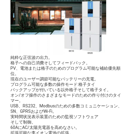
純粋な正弦波の出力。
格子への自己消費そしてフィードバック。
PV、電池または格子のためのプログラム可能な補給優先順
位。
現在のユーザー調節可能なバッテリーの充電。
プログラム可能な多数の操作モード:格子タイ
バックアップが付いている以外格子そして格子タイ。
オン/オフ操作のさまざまなモードのための作り付けのタイ
マー。
USB、RS232、Modbusのための多数コミュニケーション、
SN、GPRSおよびWi-Fi。
実時間状況表示装置のための監視ソフトウェア
そして制御。
60AにAC/太陽充電器を高めなさい。
拡張可能な李イオン電池の拡張。