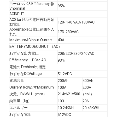
Nimh 充電式電池
ヨーロッパ人Effificiency @
95%
Vnominal
ACINPUT
ニッカド電池
ACStart-Upの電圧自動再始
120- 140 VAC/180VAC
動電圧
液晶のバッテリー充電器
Aooeptableは電圧範囲を入
17D-280VAC
れた
nimh バッテリ パック
MeximumAClnput Ourrert
40A
BATTERYMODEOUIRUT （AC）
NiCdバッテリパックの
わずかな出力電圧
208/220/230/240VAC
Effificiency （DCto AC）
93%
リチウム イオン電池パック
電池のTechicalの指定
充電式懐中電灯バッテリー
わずかなDCVoltage
51.2VDC
電池容量
200Ah
400Ah
緊急時の照明電池
Ourrentを満たすMaximurn
100A
200A
次元、DxWxH （mm）
214x621x500 （coll）
李Mno2電池
純重量（kg）
103
206
李Socl2電池
エネルギー
10.24KNH
20.48KWH
わずかな電圧
512VDC