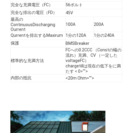
第一次リチウム電池
完全な充満電圧（FC）
56ボルト
完全な排出の電圧（FD）
45V
ハイブリッド車電池
最高の
100A
200A
ContinuousDischarging
Ourrent
Qurrentを排出するMaxirum
1分の120A
1分の240A
保護
BMSBreaker
FCへの0.2CCC （Constの蟻の
流れ）充満、CV （一定した
標準的な充満方法
voltageFC）
chargetillは現在の低下をに満
たす < 0="">
内部の抵抗
<20m Ohm="">