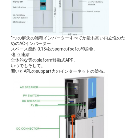
1つの解決の雑種インバーターすべてか最も高い両立性のた
めのACインバーター
スペース節約;0.15枚のsqmのfoofの印刷物。
-相互連結:
全体的な雲のplaform移動式APP。
いつでもそして。
開いたAPLのsuppart力のインターネットの塗布。