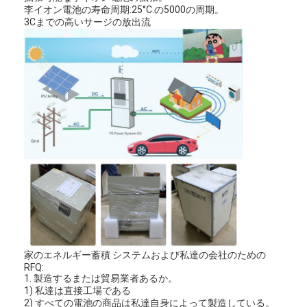
李イオン電池の寿命周期:25°C.の5000の周期。
3Cまでの高いサージの放出流
家のエネルギー蓄積 システムおよび私達の会社のための
RFQ:
1. 製造するまたは貿易業者あるか。
1) 私達は直接工場である
2) すべての電池の商品は私達自身によって製造している。