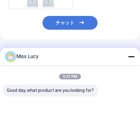
チャット
推薦されたプロダクト
Miss Lucy
5:37 PM
Good day, what product are you looking for?
高性能 LiFePO4 バッ
26650 3600mAh 3.2V
3214015Ah 48
テリー 51.2V 100Ah
リチウム LiFePO4 バ
V リチウム life
エネルギー貯蔵用
ッテリー 2000倍長サ
ッテリーセル
イクル寿命
ベストプライス
ベストプライス
ベストプラ