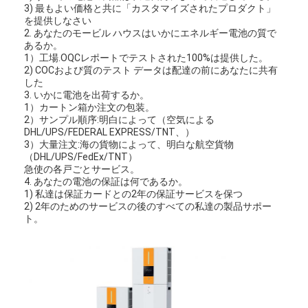
3) 最もよい価格と共に「カスタマイズされたプロダクト」
を提供しなさい
2. あなたのモービル ハウスはいかにエネルギー電池の質で
あるか。
1）工場.OQCレポートでテストされた100%は提供した。
2) COCおよび質のテスト データは配達の前にあなたに共有
した
3. いかに電池を出荷するか。
1）カートン箱か注文の包装。
2）サンプル順序:明白によって（空気による
DHL/UPS/FEDERAL EXPRESS/TNT、）
3）大量注文:海の貨物によって、明白な航空貨物
（DHL/UPS/FedEx/TNT）
急使の各戸ごとサービス。
4. あなたの電池の保証は何であるか。
1) 私達は保証カードとの2年の保証サービスを保つ
2) 2年のためのサービスの後のすべての私達の製品サポー
ト。