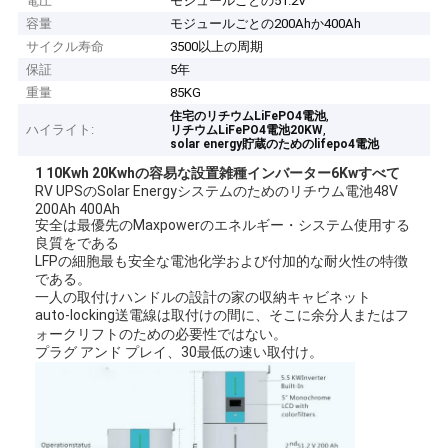
電圧
モジュールごとの51.2V
容量
モジュールごとの200Ahか400Ah
サイクル寿命
3500以上の周期
保証
5年
重量
85KG
,
住宅のリチウムLiFePO4電池
ハイライト:
,
リチウムLiFePO4電池20KW
solar energy貯蔵のためのlifepo4電池
1 10Kwh 20Kwhの容易な設置雑種インバーター6Kwすべて
RV UPSのSolar Energyシステムのためのリチウム電池48V
200Ah 400Ah
安全は最優先のMaxpowerのエネルギー・システム使用する
良質をである
LFPの細胞最も安全な電池化学および付加的な耐火性の特徴
である。
一人の取付けハンドルの設計の家の収納キャビネット
auto-locking送電線は取付けの間に、そこに余分人またはフ
ォークリフトのための必要性ではない。
プラグ アンド プレイ、30最低の速い取付け。