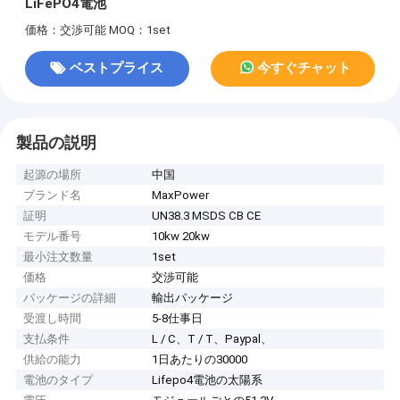
LiFePO4電池
価格：交渉可能
MOQ：1set
ベストプライス
今すぐチャット
製品の説明
起源の場所
中国
ブランド名
MaxPower
証明
UN38.3 MSDS CB CE
モデル番号
10kw 20kw
最小注文数量
1set
価格
交渉可能
パッケージの詳細
輸出パッケージ
受渡し時間
5-8仕事日
支払条件
L / C、T / T、Paypal、
供給の能力
1日あたりの30000
電池のタイプ
Lifepo4電池の太陽系