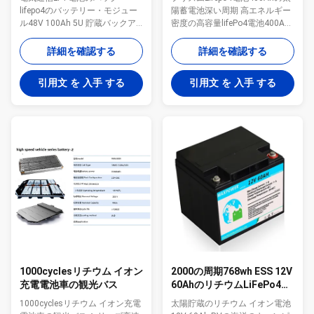
lifepo4のバッテリー・モジュー
陽蓄電池深い周期 高エネルギー
ル48V 100Ah 5U 貯蔵バックア
密度の高容量lifePo4電池400Ah
ップlifepo4電池のパックの密集
3.2V電池細胞 高いですか低温お
した構造5U電池のキャビネット
よび長いサイクル寿命の良い業
詳細を確認する
詳細を確認する
元の新しいプリズムLiFePo4電池
績1500以上の周期 1C高い比率
細胞は上限の質電池のパックを
の連続的な排出サポート400A放
引用文 を 入手 する
引用文 を 入手 する
保つ 長いサイクル寿命の設計は
出流 サポート速い充満1C 400A
深い周期が付いている2000以上
充満流れの安定した性能 電池の
の周期を保つ スマートな電池の
一貫性の同じランクを保つ自動
管理システムのRS485および
生産 BMSおよび通信システムが
RS232議定書で造られる 低い自
付いているカスタマイズされた
己放電率手入れ不要1ヶ月あたり
LiFePo4電池のパック 貯蔵
の3%以下 スマートなBMSは機能
LiFePo4電池3.2V 400Ah電池細
利用できる大会の広い適用をカ
胞の指定 3.2V 400AH LiFePo4電
スタマイズした MSDS UN38.3
池 ESS RVのキャンピングカー
DG免許証サポート安全海外配達
lifepo4電池の指定 LiFePo4電池
UPSバックアップ力5Uのバッテ
の製...
リー・モジュー...
1000cyclesリチウム イオン
2000の周期768wh ESS 12V
充電電池車の観光バス
60AhのリチウムLiFePo4電
池
1000cyclesリチウム イオン充電
太陽貯蔵のリチウム イオン電池