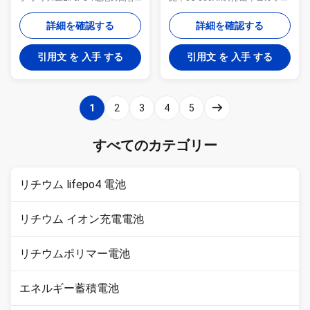
量長い周期の設計2000以上の周
カート、UPS、AGVのフォーク
期 低い自己放電率手入れ不要の
リフト、ULのセリウムIEC62133
詳細を確認する
詳細を確認する
1ヶ月あたりのより少ない3% カ
のCB MSDSの証明のエネルギー
スタマイズされた機能設計のス
蓄積 システム 細胞の特徴: 安定
引用文 を 入手 する
引用文 を 入手 する
マートなBMS RS485 RS232の議
した性能の高い排出率5Cの設計
定書 バランス機能のバックアッ
長いサイクル寿命の設計
プ電源は品質保証2年以上保障す
2000cycles 5年以上 50Ah、
る OQCのレポートおよび密集し
80Ah、90Ah、100Ah、230Ah
1
2
3
4
5
た構造のテレコミュニケーショ
の利用できるまた280Ah 3.2Vの
ン分野のための信頼できる
細胞 AcceptセイコーPCMのワイ
sofewareの設計 MSDS UN38.3
ヤーおよびコネクターが付いて
すべてのカテゴリー
DG免許証は海外海空配達および
いる電池のパックをcutomized
通関手続きを支える 48V 3U
MSDS UN38.3 IECのCBの証明書
50Ahコミュニケーション基地局
は安全配達のために利用できる
リチウム lifepo4 電池
電池のパックの機能および指定:
空...
3U ...
リチウム イオン充電電池
リチウムポリマー電池
エネルギー蓄積電池