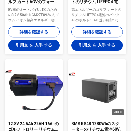
ルフ カートAGVのフォーク
トのリチウム LIFEPO4 電池
リフトのトラクターのエネ
のパック 48 のボルト 50AH
EV車のオートバイUL KCのため
高エネルギーのゴルフ カートの
ルギー蓄積 リチウム イオン
の3.7V 50Ah NCM27E892のリチ
リチウムLIFEPO4電池のパック
電池細胞3.7V 50Ah UL KC
ウム イオン超高エネルギー密度
48のボルト50AH 速い細部: わず
NCM27E892を
の無毒な充電電池 速い細部: 1.
かな容量:50AH わずかな電圧: 48
サイズ:T*W*L=27*148*92mm 2.
ボルト 次元:350mm * 240mm
詳細を確認する
詳細を確認する
わずかな電圧:3.7V 3. わずかな容
*200 mm 排出は電圧を断ち切り
量:50Ah 4. 重量:0.84KGS 5. 標準
ました:36.8 V 2000サイクル寿
引用文 を 入手 する
引用文 を 入手 する
的な充満方法:CC/CV 6. リチウム
命 内部インピーダンス:≤ 65の
イオン/李イオン充電電池の細胞
mΩ おおよその重量: 26のkg 証
記述: 超高エネルギー密度電池
明書:範囲、セリウム、ROHS、
50Ah 極度で長いサイクル寿命、
UL 記述: LiFePO4車の始動機電池
6000cycle生命 最高100A高い比
のパック リチウム鉄の隣酸塩充
率の排出、低い自己放電率 酸
電電池のパック 豊富な原料資
は、環境に優しい、維持、メモ
源、コバルトの酸化物の1/5につ
リー効果の放さない、 環境に優
いての安価 高熱-高温の下で作動
しい緑エネルギー OEMサービス:
のために適した安定性 長期保管
私達は顧客...
の生命 有毒な材料無し、環境の
友好的 高い...
VIDEO
12.8V 24.5Ah 22AH 16Ahの
BMS RS48 1280Whのスク
ゴルフ トロリー リチウム電
ーターのリチウム電池60V