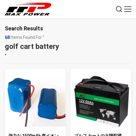
Search Results
68
Items Found For "
golf cart battery
"
強力な 1500mAh 李イオン
ゴルフ カートの太陽貯蔵