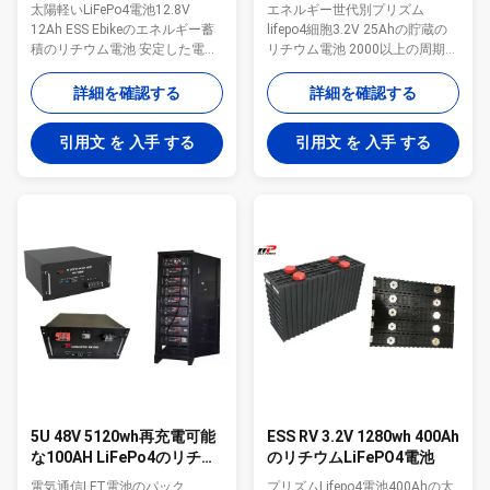
期
太陽軽いLiFePo4電池12.8V
エネルギー世代別プリズム
12Ah ESS Ebikeのエネルギー蓄
lifepo4細胞3.2V 25Ahの貯蔵の
積のリチウム電池 安定した電圧
リチウム電池 2000以上の周期と
および働き性能の新しい元の
の長い生命および深い周期
lifepo4電池細胞 手入れ不要低い
lifepo4電池細胞25Ah 低い自己放
詳細を確認する
詳細を確認する
自己放電率および使用可能なタ
電率の緑エネルギー リチウム電
イプ緑エネルギー 太陽軽い
池 サポート深い周期の働くこと
引用文 を 入手 する
引用文 を 入手 する
lifepo4電池UPSのリチウム電池
家のテストの安全の100%および
の広い温度-20から60の程度 深
品質保証2年以上の老化するテス
い周期lifepo4の細胞および長い
ト BMSの造りのカスタマイズさ
サイクル寿命2000以上の周期
れた電池のパックおよび利用で
BMSの造りおよび品質保証2年以
きるスマートなAPPのリチウム
上のバランス機能 海および空気
電池のパック 使用し、容易な直
によるMSDS UN38.3 DG免許証
接SLAの鉛酸蓄電池によって取
の保証の安全海外配達 12V
り替えるべきReayはおよび取付
12Ah LiFePo4電池のパック太陽
ける MSDS UN38.3のCB IECの広
軽いUPS Ebike電池の指定: 12V
いtemepratureの働きの範囲は海
12Ah ...
外配達を支える 貯蔵lifepo4電...
5U 48V 5120wh再充電可能
ESS RV 3.2V 1280wh 400Ah
な100AH LiFePo4のリチウ
のリチウムLiFePO4電池
ム イオン電池
電気通信LFT電池のパック
プリズムLifepo4電池400Ahの太