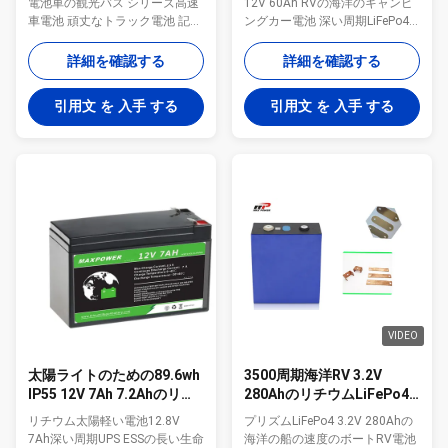
電池車の観光バス シリーズ高速
12V 60Ah RVの海洋のキャンピ
車電池 頑丈なトラック電池 記号
ングカー電池 深い周期LiFePo4
論理学車電池 観光バス電池 ゴル
電池12.8V 60Ahの安定した電圧
フ カート電池 1. 再充電可能で深
および性能 新しく、元の
詳細を確認する
詳細を確認する
い周期電池のパック1000cycles
LiFePo4電池細胞上限の質を保障
よりもっと 2. 円柱ブランドの等
するために選んだ 手入れ不要
引用文 を 入手 する
引用文 を 入手 する
級Aかあなたの場合を一致するプ
12V lifepo4電池のパックとの作
リズム電池細胞 3. 軽量および高
り付けBMSおよびバランス機能
い排出力 4海外配達サポートの
OQCのレポートのワーキング・
ための.MSDS UN38.3 DG免許証
ライフの成長した技術そして老
リチウム イオンはLifepo4電池の
化するテスト4-5年以上 特別に長
パックの利点をリン酸で処理す
いサイクル寿命品質保証2年のの
る: 1. より環境に優しい:リチウ
2000以上の周期 海外空気および
ム電池は製造業、使用および無
海配達を支えるMSDS UN38.3
駄の間に重金属の汚染から自由
DG免許証 貯蔵のリチウム電池の
である 2. 手入れ不要:水、漏出、
パック12.8V 60Ahの太陽風のシ
腐食および他の汚染を加える...
ステム仕様書: 12V 60Ah ...
VIDEO
太陽ライトのための89.6wh
3500周期海洋RV 3.2V
IP55 12V 7Ah 7.2Ahのリチ
280AhのリチウムLiFePo4
ウムLiFePo4電池
電池
リチウム太陽軽い電池12.8V
プリズムLiFePo4 3.2V 280Ahの
7Ah深い周期UPS ESSの長い生命
海洋の船の速度のボートRV電池