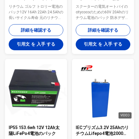
池UN38.3
20Ah 2000は循環する
リチウム ゴルフ トロリー電池の
スクーターの電気オートバイの
パック12V 16Ah 22Ah 24.5Ahの
citycocoのための60V 20Ahのリ
長いサイクル寿命 元のリチウム
チウム電池のパック 防水デザイ
電池の長い生命desighおよび深
ン技術の軽量のスクーターのリ
い周期2000以上の周期 T棒コネ
チウム電池 バランスおよび速い
詳細を確認する
詳細を確認する
クターおよびフル セットのパッ
充満機能のより安定した性能そ
ケージであるためにゴルフ トロ
してsafter スマートなBMS
引用文 を 入手 する
引用文 を 入手 する
リーは電池袋含んでいた BMSの
RS485コミュニケーションを用
造りのカスタマイズされた設計
いるGPSのbuitの内部は電池に加
および標準的な電池の家および
えた 長く就業時間および高い発
箱 品質保証2年以上の安定した
電の乗馬を70Aサポートとの高
排出および充満機能 OQCのレポ
い排出率 OQCの追跡番号を用い
ートおよび電池配達の前に提供
る配達の前にテストする100%の
される成年のテスト データ 海空
年齢および安全 直接電池の工場
MSDS UN38.3およびDG免許証サ
供給上限の質および安定した性
ポートおよび空の宅配便 ゴルフ
能を保つため 60Vリチウム電池
カートLiFePo4電池のパックのゴ
20AhのスクーターのEbike電池
ルフ トロリー電池のパック12V
のパックの指定 60V 20Ahのリ
22Ah ...
チウム鉄の隣酸塩電池 ...
VIDEO
IP55 153.6wh 12V 12Ah太
IECプリズム3.2V 25Ahのリ
陽LiFePo4電池のパック
チウムLifepo4電池2000周