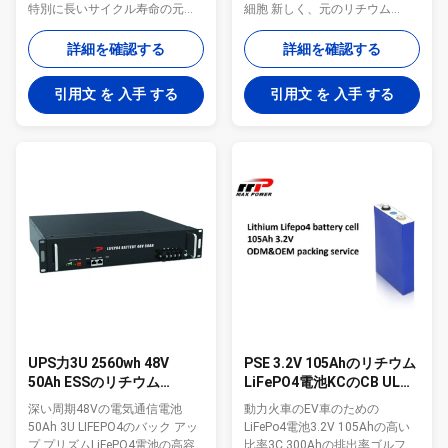
特別に長いサイクル寿命の元の
細胞 新しく、元のリチウム
リチウム イオン隣酸塩電池細胞
lifepo4電池細胞の高容量280Ah
100%の使用可能な容量深い周期
高い比率3Cの低い自己放電そし
詳細を確認する
詳細を確認する
のリチウム電池2000以上の周期
て低い内部抵抗のdesigh 長いサ
BMSおよびバランス機能で造ら
イクル寿命3500以上の周期およ
引用文 を 入手 する
引用文 を 入手 する
れる3%以下月の自己放電 緑エネ
び品質保証2年以上 280Ah 3.2V
ルギー品質保証手入れ不要の2年
lifepo4の細胞のために提供され
以上 広いteratureの範囲サポー
る付属品として接続の版そして
ト広い塗布-20から60の程度 海
革紐 100%の老化するテストと
外配達のためのOQCのレポート
はんだ付けする自動生産ライン
MSDS UN38.3 DG免許証 深い周
レーザ溶接 海外市場へのOQCの
期12V lifepo4電池7Ah太陽軽い
レポートMSDS UN38.3 DG免許
電池のパックの指定: 12V 7Ah
証サポート海配達 EV AGVのカ
LiFePo4電池 太陽軽いリチウム
ー・バッテリーRVのキャンピン
電池の指定 LiFePo4電池の製造
グカーlifepo4電池細胞3.2V
...
280Ahの指定: ...
UPS力3U 2560wh 48V
PSE 3.2V 105Ahのリチウム
50Ah ESSのリチウム
LiFePO4電池KCのCB ULの
Lifepo4電池
隣酸塩細胞
深い周期48Vの電気通信電池
動力火車のEV車のための
50Ah 3U LIFEPO4のバック アッ
LiFePo4電池3.2V 105Ahの高い
プ プリズムLiFePO4電池の高容
比率3C 300Ahの排出率ゴルフ