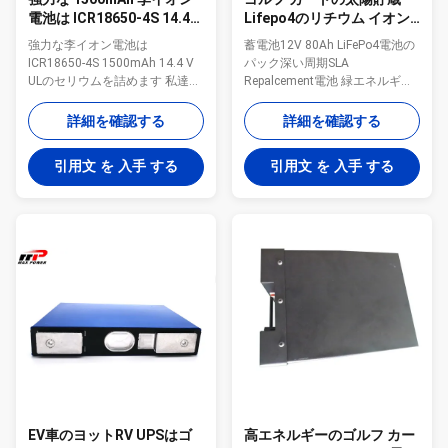
電池は ICR18650-4S 14.4V
Lifepo4のリチウム イオン
のゴルフ カート電池のパッ
電池EV深い周期12V 80Ah
強力な李イオン電池は
蓄電池12V 80Ah LiFePo4電池の
クを詰めます
ICR18650-4S 1500mAh 14.4 V
パック深い周期SLA
ULのセリウムを詰めます 私達は
Repalcement電池 緑エネルギー
OEM/ODM電池を提供し、電池
LiFePo4電池のRohs標準的な
は顧客のために詰まり、私達の
12V 80Ah深いCyleの長い生命 使
詳細を確認する
詳細を確認する
倉庫の異なった種類の電池の実
用可能および鉛酸蓄電池の充電
線の、また良質および上のブラ
器セットと電池を満たすこと容
引用文 を 入手 する
引用文 を 入手 する
ンド電池を提供します。 リチウ
易 内部細胞のバランスをとり、
ム イオン電池: 18650、
2000以上の周期は2年を保証し
10120,10290,10440,12395,14250,14430,14500,14650,15270,17280,17320
ます 手入れ不要の環境に優しい
PCB/PCM:台湾から輸入される電
電池のパック12V LiFePo4のバッ
池のパックとカスタマイズされ
テリー・モジュール -20程度から
て日本はできます。 付属品:コネ
のさまざまな適用のための60度
クター、プラグ、ワイヤー、タ
への広くtemepratureの範囲
ーミナル、サーミスター、
OEM ODMのブランドおよびカス
PTC...
タマイズされた電池のパックの
サービス支援の空気および海配
達 長いサイクル寿命深い周期
12V ...
EV車のヨットRV UPSはゴ
高エネルギーのゴルフ カー