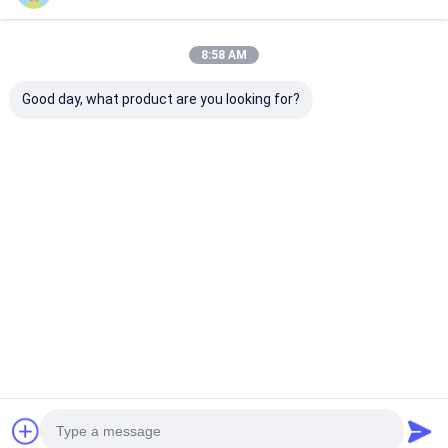
第一次リチウム電池
ハイブリッド車電池
8:58 AM
Good day, what product are you looking for?
高性能 LiFePO4 バッ
26650 3600mAh 3.2V
3214015Ah 48
テリー 51.2V 100Ah
リチウム LiFePO4 バ
V リチウム life
エネルギー貯蔵用
ッテリー 2000倍長サ
ッテリーセル
イクル寿命
ベストプライス
ベストプライス
ベストプラ
Desktop Site
ホーム
地図
プライバシーポリシー
品質
リチウム lifepo4 電池
中国工場.Copyright © 2026 MAXPOWER
INDUSTRIAL CO.,LTD. All Rights Reserved.