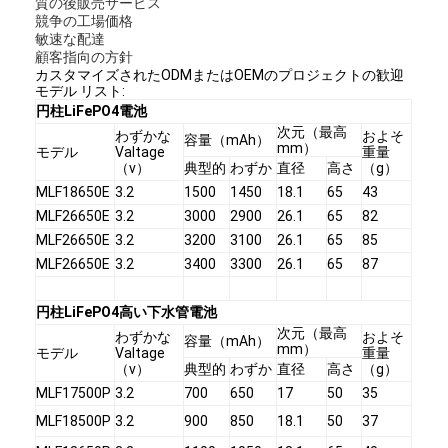
質の後販売サービス
競争の工場価格
敏速な配達
顧客指向の方針
カスタマイズされたODMまたはOEMのプロジェクトの歓迎
モデル リスト:
円柱LiFePO4電池
次元（最高
わずかな
およそ
容量（mAh）
mm）
モデル
Valtage
重量
（v）
典型的
わずか
直径
高さ
（g）
MLF18650E
3.2
1500
1450
18.1
65
43
MLF26650E
3.2
3000
2900
26.1
65
82
MLF26650E
3.2
3200
3100
26.1
65
85
MLF26650E
3.2
3400
3300
26.1
65
87
円柱LiFePO4高い下水管電池
次元（最高
わずかな
およそ
容量（mAh）
mm）
モデル
Valtage
重量
（v）
典型的
わずか
直径
高さ
（g）
MLF17500P
3.2
700
650
17
50
35
MLF18500P
3.2
900
850
18.1
50
37