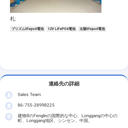
工場旅行
品質管理
札:
プリズムlifepo4電池
12V LiFePO4電池
太陽lifepo4電池
私達に連絡しなさい
ニュース
今すぐチャット
リチウム lifepo4 電池
連絡先の詳細
リチウム イオン充電電池
Sales Team
86-755-28998225
リチウムポリマー電池
建物BのFenglinの国際的な中心、Longgangの中心の
エネルギー蓄積電池
町、Longgang地区、シンセン、中国。