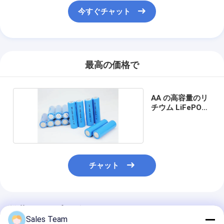
Nimh 充電式電池
今すぐチャット
ニッカド電池
液晶のバッテリー充電器
最高の価格で
nimh バッテリ パック
NiCdバッテリパックの
AA の高容量のリ
チウム LiFePO4
リチウム イオン電池パック
電池
充電式懐中電灯バッテリー
緊急時の照明電池
チャット
李Mno2電池
李Socl2電池
推薦されたプロダクト
Sales Team