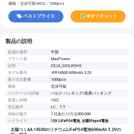
価格：交渉可能
MOQ：1000pcs
ベストプライス
今すぐチャット
製品の説明
起源の場所
中国
ブランド名
MaxPower
証明
CE,UL,SGS,ROHS
モデル番号
-IFR14500 600mAh 3.2V
最小注文数量
1000pcs
価格
交渉可能
パッケージの詳細
バルク パッキング/産業パッキング
受渡し時間
15日
支払条件
LC、T.T
供給の能力
1 日あたりの 2,000,000
ハイライト:
,
12V LiFePO4電池
太陽lifepo4電池
太陽つくAA 14500のリチウムLiFePO4電池600mAh 3.2Vの