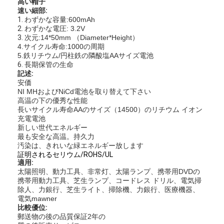
高い帽子
速い細部:
1.
わずかな容量:600mAh
2.
わずかな電圧: 3.2V
3.
次元:14*50mm （Diameter*Height）
4.サイクル寿命:1000の周期
5.鉄リチウム/円柱鉄の隣酸塩AAサイズ電池
6.
長期保管の生命
記述:
安価
NI MHおよびNiCd電池を取り替えて下さい
高温の下の優秀な性能
長いサイクル寿命AAのサイズ（14500）のリチウム イオン
充電電池
新しい世代エネルギー
最も安全な高温。持久力
汚染は、きれいな緑エネルギー放します
証明されるセリウム/ROHS/UL
適用:
太陽照明、動力工具、非常灯、太陽ランプ、携帯用DVDの
携帯用動力工具、芝生ランプ、コードレス ドリル、電気掃
除人、力銀行、芝生ライト、掃除機、力銀行、医療機器、
電気mawner
比較優位:
郵送物の後の品質保証2年の