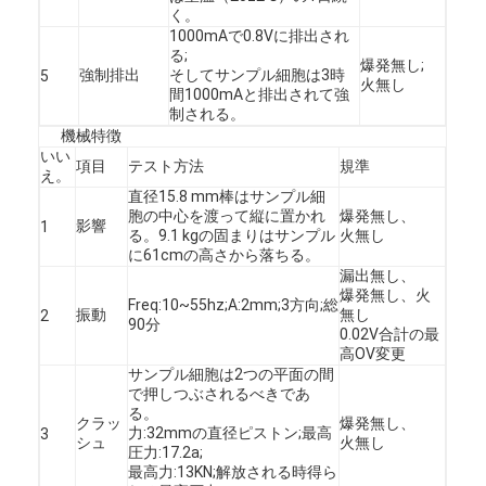
く。
工場旅行
1000mAで0.8Vに排出され
る;
爆発無し;
品質管理
強制排出
そしてサンプル細胞は3時
5
火無し
間1000mAと排出されて強
制される。
私達に連絡しなさい
機械特徴
いい
ニュース
項目
テスト方法
規準
え。
直径15.8 mm棒はサンプル細
今すぐチャット
胞の中心を渡って縦に置かれ
爆発無し、
影響
1
る。9.1 kgの固まりはサンプル
火無し
に61cmの高さから落ちる。
漏出無し、
爆発無し、火
Freq:10~55hz;A:2mm;3方向;総
リチウム lifepo4 電池
振動
無し
2
90分
0.02V合計の最
高OV変更
リチウム イオン充電電池
サンプル細胞は2つの平面の間
で押しつぶされるべきであ
リチウムポリマー電池
る。
クラッ
爆発無し、
力:32mmの直径ピストン;最高
3
シュ
火無し
エネルギー蓄積電池
圧力:17.2a;
最高力:13KN;解放される時得ら