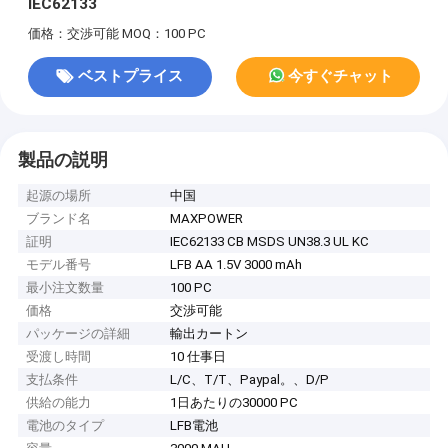
IEC62133
価格：交渉可能
MOQ：100 PC
ベストプライス
今すぐチャット
製品の説明
起源の場所
中国
ブランド名
MAXPOWER
証明
IEC62133 CB MSDS UN38.3 UL KC
モデル番号
LFB AA 1.5V 3000 mAh
最小注文数量
100 PC
価格
交渉可能
パッケージの詳細
輸出カートン
受渡し時間
10 仕事日
支払条件
L/C、T/T、Paypal。、D/P
供給の能力
1日あたりの30000 PC
電池のタイプ
LFB電池