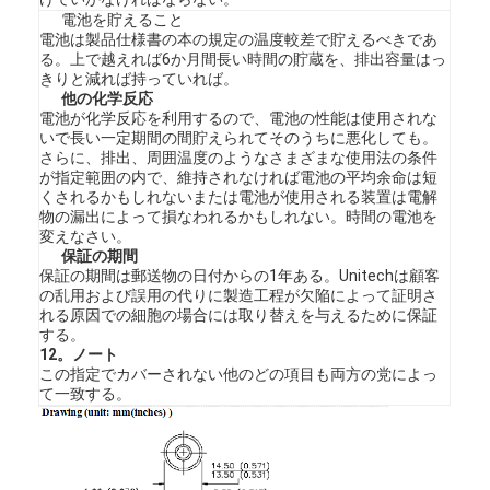
電池を貯えること
電池は製品仕様書の本の規定の温度較差で貯えるべきであ
る。上で越えれば6か月間長い時間の貯蔵を、排出容量はっ
きりと減れば持っていれば。
他の化学反応
電池が化学反応を利用するので、電池の性能は使用されな
いで長い一定期間の間貯えられてそのうちに悪化しても。
さらに、排出、周囲温度のようなさまざまな使用法の条件
が指定範囲の内で、維持されなければ電池の平均余命は短
くされるかもしれないまたは電池が使用される装置は電解
物の漏出によって損なわれるかもしれない。時間の電池を
変えなさい。
保証の期間
保証の期間は郵送物の日付からの1年ある。Unitechは顧客
の乱用および誤用の代りに製造工程が欠陥によって証明さ
れる原因での細胞の場合には取り替えを与えるために保証
する。
12。ノート
この指定でカバーされない他のどの項目も両方の党によっ
て一致する。