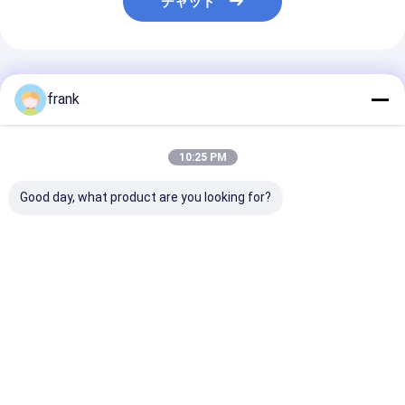
チャット
推薦されたプロダクト
frank
10:25 PM
Good day, what product are you looking for?
高性能 LiFePO4 バッ
26650 3600mAh 3.2V
3214015Ah 48
テリー 51.2V 100Ah
リチウム LiFePO4 バ
V リチウム life
エネルギー貯蔵用
ッテリー 2000倍長サ
ッテリーセル
イクル寿命
ベストプライス
ベストプライス
ベストプラ
Desktop Site
ホーム