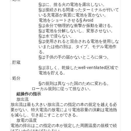
第一次リチウム電池
§はに、捨る火の電池を露出しない。
§は接続される間違ったターミナルが付いて
ハイブリッド車電池
いる充電器か装置に電池を置かない。
電池をショートさせる§ Avoid
§は余分で物理的な衝撃か振動を避ける。
§は電池を分解しないし、変形させない。
§は水で浸らない。
§は使用されると混合される電池を使用しな
いまたは他の別は、タイプ、モデル電池作
る。
§は子供の手の届かないところに保つ。
. 貯蔵
§は涼しく、乾燥したwell-ventilated区域で
電池を貯える。
. 処分
§の規則は異なった国のために変わる。
ローカル規則に従って捨なさい。
組操作の指示
放出流
放出流は最も大きい放出流この指定の本の規定を越える必
要がない、特大電流の放電により電池容量の演劇は電池熱
を減らし、引き起こすことができる。
放電の温度
電池の排出はこの指定の本が規定した周囲温度の規模で続
けていかなければならない。