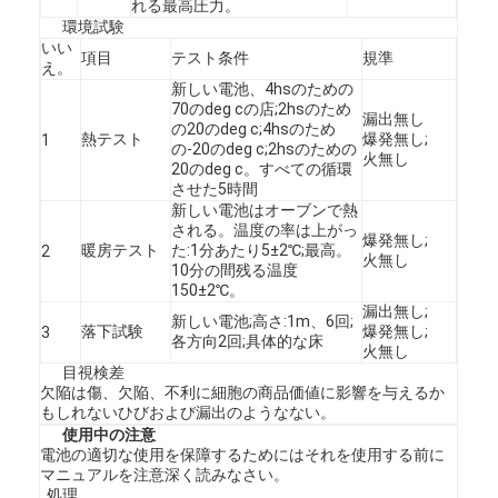
れる最高圧力。
Nimh 充電式電池
環境試験
いい
項目
テスト条件
規準
ニッカド電池
え。
新しい電池、4hsのための
70のdeg cの店;2hsのため
液晶のバッテリー充電器
漏出無し
の20のdeg c;4hsのため
熱テスト
爆発無し;
1
の-20のdeg c;2hsのための
火無し
nimh バッテリ パック
20のdeg c。すべての循環
させた5時間
NiCdバッテリパックの
新しい電池はオーブンで熱
される。温度の率は上がっ
爆発無し;
暖房テスト
た:1分あたり5±2℃;最高。
2
リチウム イオン電池パック
火無し
10分の間残る温度
150±2℃。
充電式懐中電灯バッテリー
漏出無し;
新しい電池;高さ:1m、6回;
落下試験
爆発無し;
3
各方向2回;具体的な床
火無し
緊急時の照明電池
目視検差
欠陥は傷、欠陥、不利に細胞の商品価値に影響を与えるか
李Mno2電池
もしれないひびおよび漏出のようなない。
使用中の注意
電池の適切な使用を保障するためにはそれを使用する前に
李Socl2電池
マニュアルを注意深く読みなさい。
. 処理