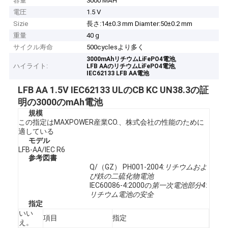
容量
3000 MAH
電圧
1.5 V
Sizie
長さ:14±0.3 mm Diamter:50±0.2 mm
重量
40 g
サイクル寿命
500cyclesより多く
,
3000mAhリチウムLiFePO4電池
ハイライト:
,
LFB AAのリチウムLiFePO4電池
IEC62133 LFB AA電池
LFB AA 1.5V IEC62133 ULのCB KC UN38.3の証
明の3000のmAh電池
規模
この指定はMAXPOWER産業CO.、株式会社の性能のために
適している
モデル
LFB-AA/IEC R6
参考図書
Q/（GZ） PH001-2004:
リチウムおよ
び鉄の二硫化物電池
IEC60086-4:2000の
第一次電池部分4
:
リチウム電池の安全
指定
いい
項目
指定
え。