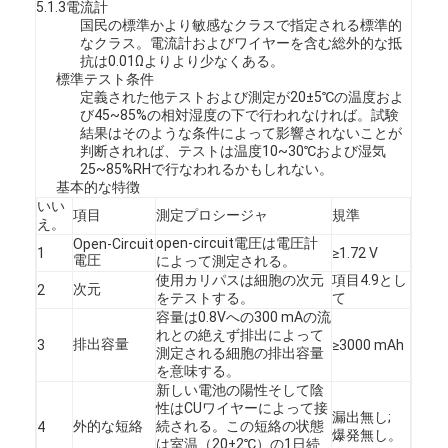
5.1.3電流計
国民の標準かより敏感なクラスで指定される標準的
なクラス。電流計およびワイヤーを含む総外的な抵
抗は0.01Ωよりより少なくある。
標準テスト条件
定義された他テストおよび測定が20±5℃の温度およ
び45~85%の相対湿度の下で行われなければ。試験
結果はそのような条件によって影響されないことが
判断されれば、テストは温度10~30℃および湿気
25~85%RHで行なわれるかもしれない。
基本的な特徴
いい
項目
測定プロシージャ
規準
え。
open-circuit電圧は電圧計
Open-Circuit
1
≥1.72 V
電圧
によって測定される。
使用カリパスは細胞の次元
項目4.9とし
次元
2
をテストする。
て
容量は0.8Vへの300 mAの流
家
れとの絶えず排出によって
排出容量
3
≥3000 mAh
測定される細胞の排出容量
を意味する。
プロダクト
新しい電池の陽性そして陰
性はCUワイヤーによって接
漏出無し;
私達について
外的な短絡
続される。この短絡の状態
4
爆発無し。
は室温（20±2℃）の1日続