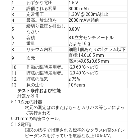
わずかな電圧
1
1.5 V
評価される容量
2
3000 mAh
定常電圧
1.30V @ 200mA排出
3
最高。放出流を
2000 mA連続的
4
締切り電圧を排出し
5
0.80V
なさい
容積
8.0立方センチメートル
6
重量
およそ16 g
7
リチウム内容
細胞1個あたりの1グラム以下
8
直径:14.0±0.5 mm
次元
9
高さ:49.85±0.65 mm
作動の臨時雇用者。
-20 60 ℃への℃
10
貯蔵の臨時雇用者。
-20 40 ℃への℃
11
貯蔵の湿気
12
≤ 75%
貝の生命
13
10Years
テスト条件および性能
計器か器具
5.1.1次元の計器
次元の測定はのまたはもっとカリパス等しいによっ
て実行される
0.01 mmの精密スケール。
5.1.2電圧計
国民の標準で指定される標準的なクラス内部のイン
ピーダンスを持っている敏感な以上10 kΩ/V。