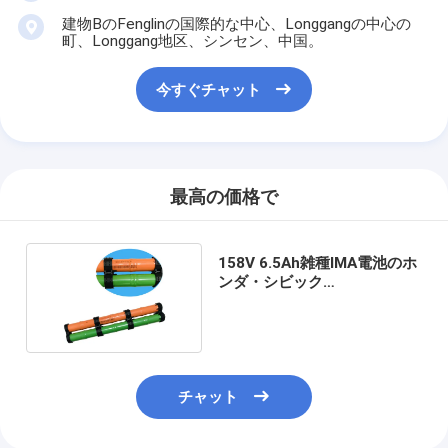
工場旅行
建物BのFenglinの国際的な中心、Longgangの中心の
町、Longgang地区、シンセン、中国。
品質管理
今すぐチャット
私達に連絡しなさい
ニュース
最高の価格で
今すぐチャット
158V 6.5Ah雑種IMA電池のホ
ンダ・シビック
リチウム lifepo4 電池
2006Replacement電池
リチウム イオン充電電池
リチウムポリマー電池
チャット
エネルギー蓄積電池