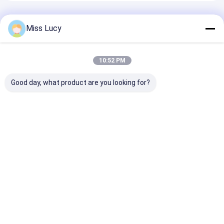
Nimh 充電式電池
推薦されたプロダクト
Miss Lucy
ニッカド電池
液晶のバッテリー充電器
10:52 PM
nimh バッテリ パック
Good day, what product are you looking for?
NiCdバッテリパックの
リチウム イオン電池パック
NI Mh取り替えのハイ
トヨタ・カムリ電池
市民適合の調和
ブリッド車電池202V
244.8V保証3年のの雑
ブリッドカー電
6.5Ah 100%元のトヨ
種電池の取り替え
158V 6.5Ah 3
充電式懐中電灯バッテリー
タ・プリウスGen2/3
いサイクル寿命
財
ベストプライス
ベストプライス
ベストプラ
緊急時の照明電池
李Mno2電池
Desktop Site
ホーム
地図
プライバシーポリシー
李Socl2電池
品質
リチウム lifepo4 電池
中国工場.Copyright © 2026 MAXPOWER
INDUSTRIAL CO.,LTD. All Rights Reserved.