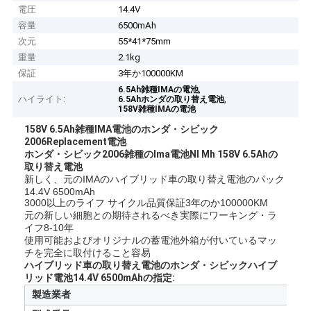
電圧
14.4V
容量
6500mAh
次元
55*41*75mm
重量
2.1kg
保証
3年か100000KM
,
6.5Ah雑種IMAの電池
ハイライト:
,
6.5Ahホンダの取り替え電池
158V雑種IMAの電池
158V 6.5Ah雑種IMA電池のホンダ・シビック
2006Replacement電池
ホンダ・シビック2006雑種のIma電池NI Mh 158V 6.5Ahの
取り替え電池
新しく、元のIMAのハイブリッド車の取り替え電池のパック
14.4V 6500mAh
3000以上のライフ サイクル品質保証3年のか100000KM
元の新しい細胞との期待されるべき実際にワーキング・ラ
イフ8-10年
使用可能およびオリジナルの蓄電池外箱が付いているマッ
チを完全に取付けること容易
ハイブリッド車の取り替え電池のホンダ・シビックハイブ
リッド電池14.4V 6500mAhの指定:
製造業者