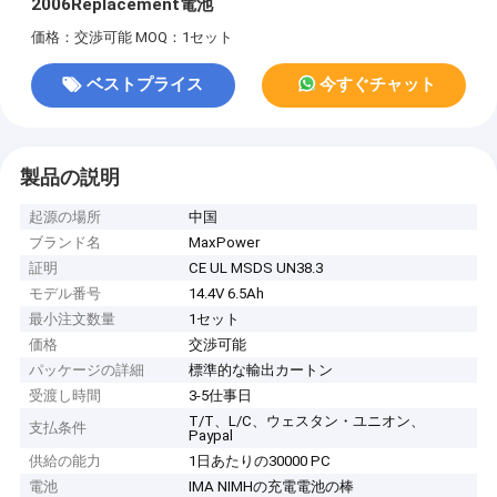
2006Replacement電池
価格：交渉可能
MOQ：1セット
ベストプライス
今すぐチャット
製品の説明
起源の場所
中国
ブランド名
MaxPower
証明
CE UL MSDS UN38.3
モデル番号
14.4V 6.5Ah
最小注文数量
1セット
価格
交渉可能
パッケージの詳細
標準的な輸出カートン
受渡し時間
3-5仕事日
T/T、L/C、ウェスタン・ユニオン、
支払条件
Paypal
供給の能力
1日あたりの30000 PC
電池
IMA NIMHの充電電池の棒