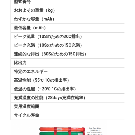
型式番号
おおよその重量（kg）
わずかな容量（mAh）
最低容量（mAh）
ピーク流量（10Sのための30C排出）
ピーク充満（10Sのための15C充満）
連続的な排出（60Sのための15C排出）
比出力
特定のエネルギー
高温性能（55℃ 1Cの排出率）
低温の性能（- 20℃ 1Cの排出率）
充満温度の性能（28days充満在籍率）
実用温度範囲
サイクル寿命