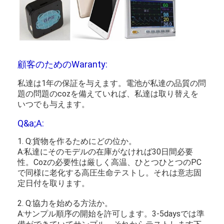
顧客のためのWaranty:
私達は1年の保証を与えます。電池が私達の品質の問
題の問題のcozを備えていれば、私達は取り替えを
いつでも与えます。
Q&a;A:
1. Q:貨物を作るためにどの位か。
A:私達にそのモデルの在庫がなければ30日間必要
性。Cozの必要性は厳しく高温、ひとつひとつのPC
で同様に老化する高圧生命テストし。それは意志固
定日付を取ります。
2. Q:協力を始める方法か。
A:サンプル順序の開始を許可します。3-5daysでは準