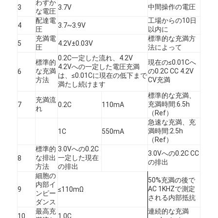
わずか
中間操作の電圧
3
3.7V
な電圧
配達電
工場からの10日
4
3.7~3.9V
圧
以内に
充満電
標準的な充満方
5
4.2V±0.03V
圧
法によって
0.2C一定した流れ、4.2V
標準的
現在の
≤0.01C
へ
4.2Vへの一定した電圧充満
な充満
の
0.2C CC 4.2V
6
は、≤0.01Cに現在の低下まで
方法
CV充満
満たし続けます
標準的な充満、
充満流
充満時間:6.5h
7
0.2C
110mA
れ
（Ref）
急速な充満、充
満時間:2.5h
1C
550mA
（Ref）
標準的
3.0Vへの0.2C
3.0Vへの0.2C CC
な排出
一定した現在
8
の排出
家
方法
の排出
細胞の
50%充満の後で
プロダクト
内部イ
AC 1KH
Z
で測定
9
≤110mΩ
ンピー
される内部抵抗
ダンス
私達について
最高充
連続的な充満
10
1.0C