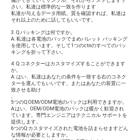
備ができていてサンプル、それからテストします下
さい。私達は標準的な一致を作ります
私達が与えるデータ用紙。質を確認すれば、私達は
それ以上のために話してもいいです。
3. Q:パッキングは何ですか。
A: 私達は各電池のパックでまめパレット パッキング
を使用しています。そして1つのctnのすべてのパッ
キングを折って下さい。
4. Q:コネクターはカスタマイズすることができます
か。
A: はい、私達はあなたの条件を一致する右のコネク
ターを選んでもいいです。またはあなたの装置に一
致させる助け
。
5つのQ:OEM/ODM電池のパックは利用できますか。
A:はい、OEM/ODM電池のパックは暖かく歓迎され
ています。専門エンジニアはテクニカル サポートを
提供します。
6つのQ:カスタマイズされた電池を詰まらせますどん
な情報が必要としますか。