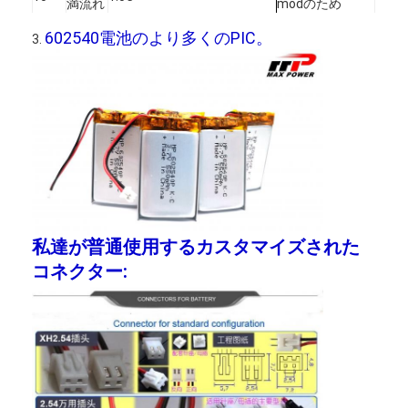
満流れ
modのため
工場旅行
ピーク
連続的な放出流
602540電池のより多くのPIC。
流量の
11
2C
3.
1C
流れ
品質管理
非常に低温での
0~45℃
ような吹きまし
充満
操作の
私達に連絡しなさい
60±25%R.H。
たり0℃を、あり
温度お
ます得、より低
よび相
12
い容量を減らし
ニュース
対湿度
-20~60℃
ます電池のサイ
排出
の範囲
60±25%R.H。
クル寿命を満た
今すぐチャット
して下さい
貯蔵は半分年を
超過しません。
-20~25℃
時半分年の貯蔵
私達が普通使用するカスタマイズされた
は一度満たさな
リチウム lifepo4 電池
長い間
コネクター:
ければなりませ
保管温
13
ん。回路を時3か
度
リチウム イオン充電電池
月間貯蔵保護し
なさい電池を満
60±25%R.H.
たさなければな
リチウムポリマー電池
りません。
エネルギー蓄積電池