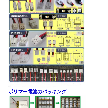
Nimh 充電式電池
ニッカド電池
液晶のバッテリー充電器
nimh バッテリ パック
NiCdバッテリパックの
リチウム イオン電池パック
充電式懐中電灯バッテリー
緊急時の照明電池
李Mno2電池
ポリマー電池のパッキング:
李Socl2電池