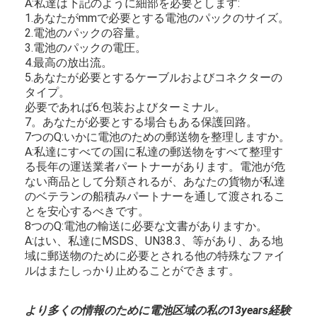
A:私達は下記のように細部を必要とします:
1.あなたがmmで必要とする電池のパックのサイズ。
2.電池のパックの容量。
3.電池のパックの電圧。
4.最高の放出流。
5.あなたが必要とするケーブルおよびコネクターの
タイプ。
必要であれば6.包装およびターミナル。
7。あなたが必要とする場合もある保護回路。
7つのQ:いかに電池のための郵送物を整理しますか。
A:私達にすべての国に私達の郵送物をすべて整理す
る長年の運送業者パートナーがあります。電池が危
ない商品として分類されるが、あなたの貨物が私達
のベテランの船積みパートナーを通して渡されるこ
とを安心するべきです。
8つのQ:電池の輸送に必要な文書がありますか。
A:はい、私達にMSDS、UN38.3、等があり、ある地
域に郵送物のために必要とされる他の特殊なファイ
ルはまたしっかり止めることができます。
より多くの情報のために電池区域の私の13years経験