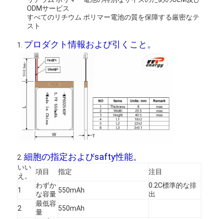
ODMサービス
すべてのリチウム ポリマー電池の質を保障する厳密なテ
スト
プロダクト情報および引くこと。
1.
細胞の指定およびsafty性能。
2.
いい
項目
指定
注目
え。
わずか
0.2C標準的な排
1
550mAh
な容量
出
最低
容
2
550mAh
量