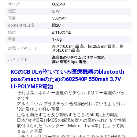
サイズ
602540
電圧
3.7V
容量
550mAh
contant放出流
図2C
抵抗
≤ 110のmΩ
重量
17.6g
厚さ:10.0 mm最高、幅:26.5 mm最高、長
次元（T.W.H。）
さ:45.0 mm最高
,
高容量のリチウム ポリマー電池
ハイライト:
高い発電の lipo 電池
KCのCB ULが付いている医療機器のbluetooth
posのmachieのための602540P 550mah 3.7V
LI-POLYMER電池
それは高エネルギー密度のリチウム ポリマー電池のパッ
クです
アルミニウム プラスチック合成物が付いているより薄い
設計及びより軽い重量
生命を
満たすこと及び排出することの500以上の周期
日本/台湾IC及びMOSの保護装置との高められた安全性能
取付けられたコネクター（Molex、Tyco等）によって集
まること容易
リチウム ポリマー電池の特別なサイズのためのOEM及び