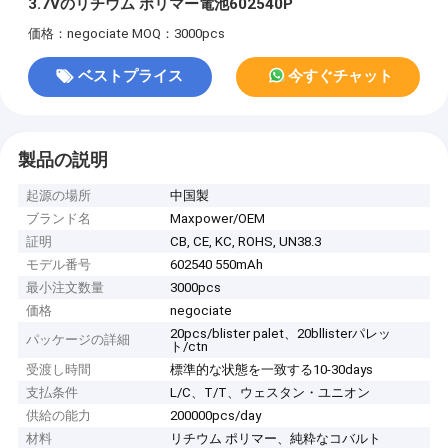
3.7Vのリチウム ポリマー電池602540P
価格：negociate
MOQ：3000pcs
ベストプライス
今すぐチャット
製品の説明
起源の場所
中国製
ブランド名
Maxpower/OEM
証明
CB, CE, KC, ROHS, UN38.3
モデル番号
602540 550mAh
最小注文数量
3000pcs
価格
negociate
20pcs/blister palet、20bllisterパレッ
パッケージの詳細
ト/ctn
受渡し時間
標準的な状態を一致する10-30days
支払条件
L/C、T/T、ウェスタン・ユニオン
供給の能力
200000pcs/day
材料
リチウム ポリマー、純粋なコバルト